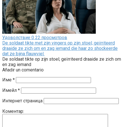
Удоволствие
0
22 просмотров
De soldaat tikte met zijn vingers op zijn stoel; geïrriteerd
draaide ze zich om en zag iemand die haar zo shockeerde
dat ze bijna flauwviel.
De soldaat tikte op zijn stoel; geïrriteerd draaide ze zich om
en zag iemand
Añadir un comentario
Име
*
Имейл
*
Интернет страница
Коментар: