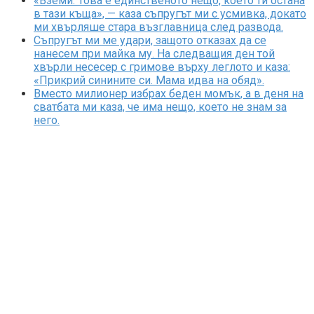
«Вземи. Това е единственото нещо, което ти остана
в тази къща», — каза съпругът ми с усмивка, докато
ми хвърляше стара възглавница след развода.
Съпругът ми ме удари, защото отказах да се
нанесем при майка му. На следващия ден той
хвърли несесер с гримове върху леглото и каза:
«Прикрий синините си. Мама идва на обяд».
Вместо милионер избрах беден момък, а в деня на
сватбата ми каза, че има нещо, което не знам за
него.