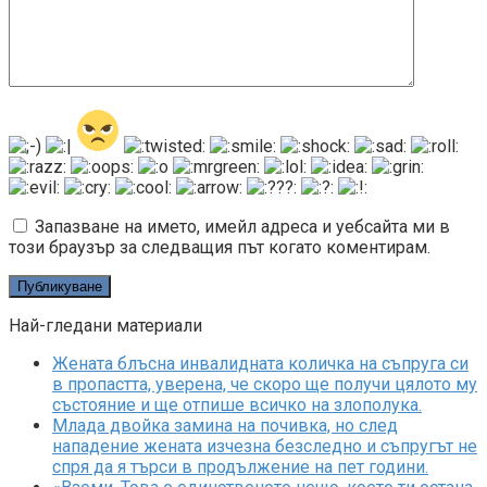
Запазване на името, имейл адреса и уебсайта ми в
този браузър за следващия път когато коментирам.
Най-гледани материали
Жената блъсна инвалидната количка на съпруга си
в пропастта, уверена, че скоро ще получи цялото му
състояние и ще отпише всичко на злополука.
Млада двойка замина на почивка, но след
нападение жената изчезна безследно и съпругът не
спря да я търси в продължение на пет години.