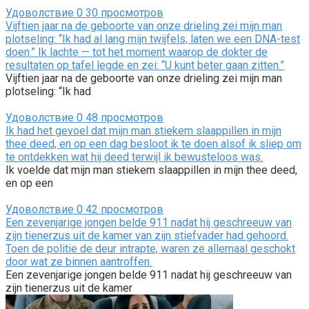
Удоволствие
0
30 просмотров
Vijftien jaar na de geboorte van onze drieling zei mijn man
plotseling: “Ik had al lang mijn twijfels, laten we een DNA-test
doen.” Ik lachte — tot het moment waarop de dokter de
resultaten op tafel legde en zei: “U kunt beter gaan zitten.”
Vijftien jaar na de geboorte van onze drieling zei mijn man
plotseling: “Ik had
Удоволствие
0
48 просмотров
Ik had het gevoel dat mijn man stiekem slaappillen in mijn
thee deed, en op een dag besloot ik te doen alsof ik sliep om
te ontdekken wat hij deed terwijl ik bewusteloos was.
Ik voelde dat mijn man stiekem slaappillen in mijn thee deed,
en op een
Удоволствие
0
42 просмотров
Een zevenjarige jongen belde 911 nadat hij geschreeuw van
zijn tienerzus uit de kamer van zijn stiefvader had gehoord.
Toen de politie de deur intrapte, waren ze allemaal geschokt
door wat ze binnen aantroffen.
Een zevenjarige jongen belde 911 nadat hij geschreeuw van
zijn tienerzus uit de kamer