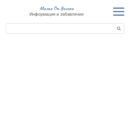
Skip
Малко От Всичко
to
Информация и забавления
content
Search: