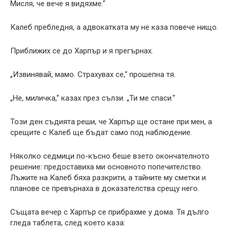
Мисля, че вече я видяхме.“
Калеб пребледня, а адвокатката му не каза повече нищо.
Приближих се до Харпър и я прегърнах.
„Извинявай, мамо. Страхувах се,“ прошепна тя.
„Не, миличка,“ казах през сълзи. „Ти ме спаси.“
Този ден съдията реши, че Харпър ще остане при мен, а
срещите с Калеб ще бъдат само под наблюдение.
Няколко седмици по-късно беше взето окончателното
решение: предоставиха ми основното попечителство.
Лъжите на Калеб бяха разкрити, а тайните му сметки и
планове се превърнаха в доказателства срещу него.
Същата вечер с Харпър се прибрахме у дома. Тя дълго
гледа таблета, след което каза: