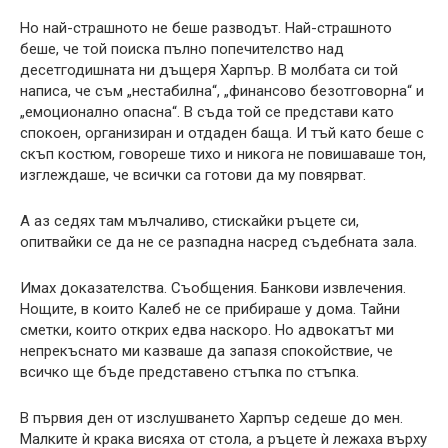
Но най-страшното не беше разводът. Най-страшното
беше, че той поиска пълно попечителство над
десетгодишната ни дъщеря Харпър. В молбата си той
написа, че съм „нестабилна“, „финансово безотговорна“ и
„емоционално опасна“. В съда той се представи като
спокоен, организиран и отдаден баща. И тъй като беше с
скъп костюм, говореше тихо и никога не повишаваше тон,
изглеждаше, че всички са готови да му повярват.
А аз седях там мълчаливо, стискайки ръцете си,
опитвайки се да не се разпадна насред съдебната зала.
Имах доказателства. Съобщения. Банкови извлечения.
Нощите, в които Калеб не се прибираше у дома. Тайни
сметки, които открих едва наскоро. Но адвокатът ми
непрекъснато ми казваше да запазя спокойствие, че
всичко ще бъде представено стъпка по стъпка.
В първия ден от изслушването Харпър седеше до мен.
Малките ѝ крака висяха от стола, а ръцете ѝ лежаха върху