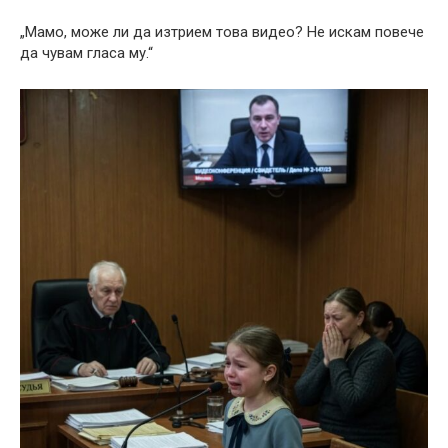
„Мамо, може ли да изтрием това видео? Не искам повече
да чувам гласа му.“