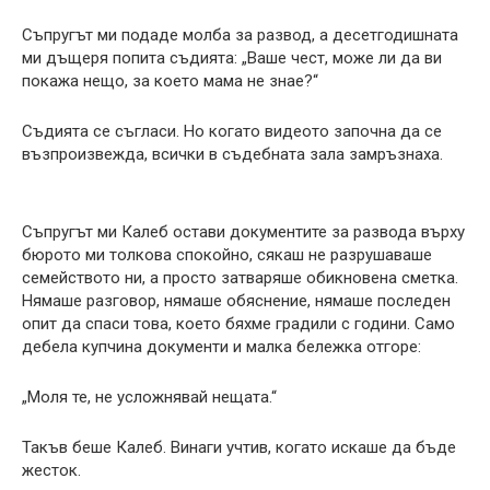
Съпругът ми подаде молба за развод, а десетгодишната
ми дъщеря попита съдията: „Ваше чест, може ли да ви
покажа нещо, за което мама не знае?“
Съдията се съгласи. Но когато видеото започна да се
възпроизвежда, всички в съдебната зала замръзнаха.
Съпругът ми Калеб остави документите за развода върху
бюрото ми толкова спокойно, сякаш не разрушаваше
семейството ни, а просто затваряше обикновена сметка.
Нямаше разговор, нямаше обяснение, нямаше последен
опит да спаси това, което бяхме градили с години. Само
дебела купчина документи и малка бележка отгоре:
„Моля те, не усложнявай нещата.“
Такъв беше Калеб. Винаги учтив, когато искаше да бъде
жесток.