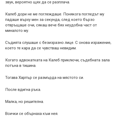
звук, вероятно щях да се разплача.
Калеб дори не ме поглеждаше. Понякога погледът му
падаше върху мен за секунда, след което бързо
отвръщаше очи, сякаш вече бях неудобна част от
миналото му.
Съдията слушаше с безизразно лице. С онова изражение,
което те кара да се чувстваш невидим.
Когато адвокатката на Калеб приключи, съдебната зала
потъна в тишина.
Тогава Харпър се размърда на мястото си.
После вдигна ръка.
Малка, но решителна.
Всички се обърнаха към нея.