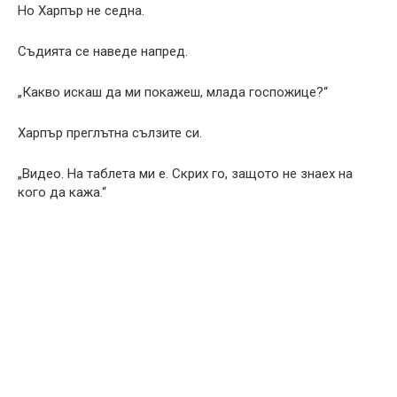
Но Харпър не седна.
Съдията се наведе напред.
„Какво искаш да ми покажеш, млада госпожице?“
Харпър преглътна сълзите си.
„Видео. На таблета ми е. Скрих го, защото не знаех на
кого да кажа.“