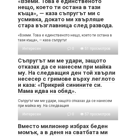
«Вземи. Това е единственото
нещо, което ти остана в тази
къща», — каза съпругът ми с
усмивка, докато ми хвърляше
стара възглавница след развода.
«Вземи. Това е единственото нещо, което ти остана в
тази къща», — каза съпругът
Интересен
0
51 просмотров
Съпругът ми ме удари, защото
отказах да се нанесем при майка
му. На следващия ден той хвърли
несесер с гримове върху леглото
и каза: «Прикрий синините си.
Мама идва на обяд».
Съпругът ми ме удари, защото отказах да се нанесем
при майка му. На следващия
Интересен
0
57 просмотров
Вместо милионер избрах беден
момък, а в деня на сватбата ми