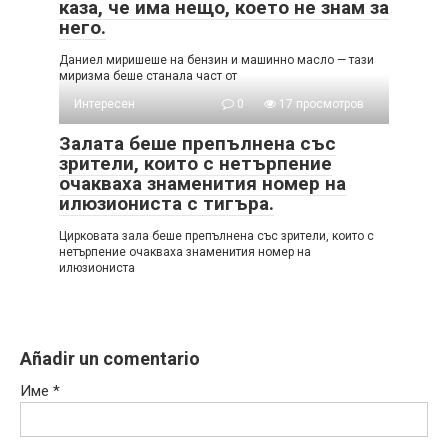
каза, че има нещо, което не знам за
него.
Даниел миришеше на бензин и машинно масло — тази
миризма беше станала част от
Интересен
0
17 просмотров
Залата беше препълнена със
зрители, които с нетърпение
очакваха знаменития номер на
илюзиониста с тигъра.
Цирковата зала беше препълнена със зрители, които с
нетърпение очакваха знаменития номер на
илюзиониста
Añadir un comentario
Име
*