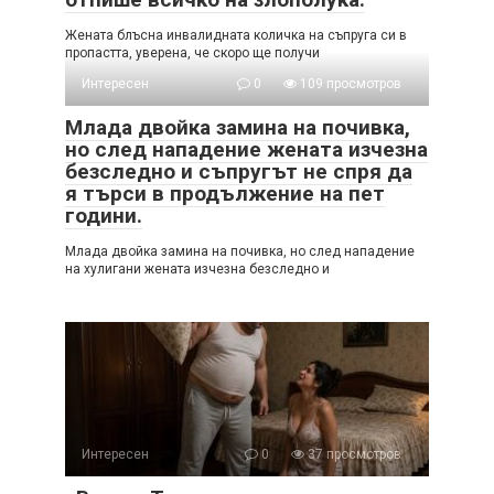
Жената блъсна инвалидната количка на съпруга си в
пропастта, уверена, че скоро ще получи
Интересен
0
109 просмотров
Млада двойка замина на почивка,
но след нападение жената изчезна
безследно и съпругът не спря да
я търси в продължение на пет
години.
Млада двойка замина на почивка, но след нападение
на хулигани жената изчезна безследно и
Интересен
0
37 просмотров