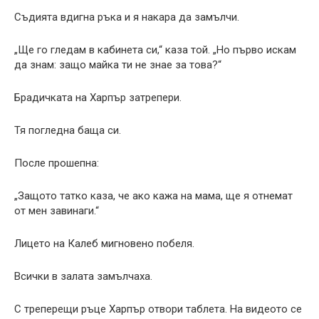
Съдията вдигна ръка и я накара да замълчи.
„Ще го гледам в кабинета си,“ каза той. „Но първо искам
да знам: защо майка ти не знае за това?“
Брадичката на Харпър затрепери.
Тя погледна баща си.
После прошепна:
„Защото татко каза, че ако кажа на мама, ще я отнемат
от мен завинаги.“
Лицето на Калеб мигновено побеля.
Всички в залата замълчаха.
С треперещи ръце Харпър отвори таблета. На видеото се