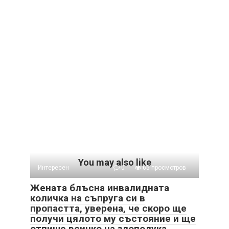
You may also like
Интересен
0
65 просмотров
Жената блъсна инвалидната
количка на съпруга си в
пропастта, уверена, че скоро ще
получи цялото му състояние и ще
отпише всичко на злополука.