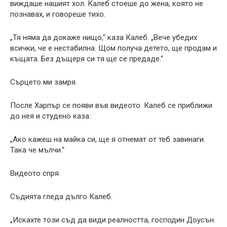
виждаше нашият хол. Калеб стоеше до жена, която не
познавах, и говореше тихо.
„Тя няма да докаже нищо,“ каза Калеб. „Вече убедих
всички, че е нестабилна. Щом получа детето, ще продам и
къщата. Без дъщеря си тя ще се предаде.“
Сърцето ми замря.
После Харпър се появи във видеото. Калеб се приближи
до нея и студено каза:
„Ако кажеш на майка си, ще я отнемат от теб завинаги.
Така че мълчи.“
Видеото спря.
Съдията гледа дълго Калеб.
„Искахте този съд да види реалността, господин Доусън.