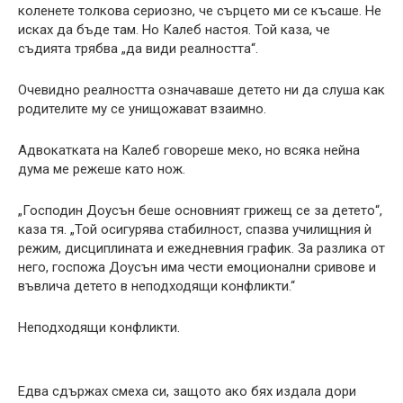
коленете толкова сериозно, че сърцето ми се късаше. Не
исках да бъде там. Но Калеб настоя. Той каза, че
съдията трябва „да види реалността“.
Очевидно реалността означаваше детето ни да слуша как
родителите му се унищожават взаимно.
Адвокатката на Калеб говореше меко, но всяка нейна
дума ме режеше като нож.
„Господин Доусън беше основният грижещ се за детето“,
каза тя. „Той осигурява стабилност, спазва училищния ѝ
режим, дисциплината и ежедневния график. За разлика от
него, госпожа Доусън има чести емоционални сривове и
въвлича детето в неподходящи конфликти.“
Неподходящи конфликти.
Едва сдържах смеха си, защото ако бях издала дори