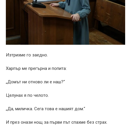
Изтрихме го заедно.
Харпър ме прегърна и попита:
„Домът ни отново ли е наш?“
Целунах я по челото.
„Да, миличка. Сега това е нашият дом.“
И през онази нощ за първи път спахме без страх.