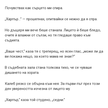
Почувствах как сърцето ми спира.
„Харпър…“ — прошепнах, опитвайки се нежно да я спра.
Но дъщеря ми вече беше станала. Лицето ѝ беше бледо,
очите ѝ влажни от сълзи, но тя гледаше право към
съдията.
„Ваше чест,“ каза тя с треперещ, но ясен глас, „може ли да
ви покажа нещо, за което мама не знае?“
В съдебната зала стана толкова тихо, че се чуваше
дишането на хората.
Калеб рязко се обърна към нея. За първи път през този
ден увереността изчезна от лицето му.
„Харпър,“ каза той студено, „седни.“