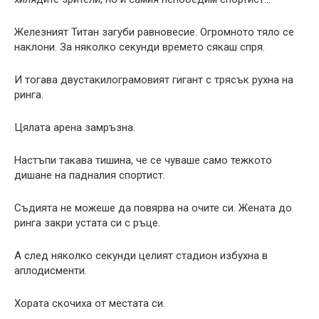
Железният Титан загуби равновесие. Огромното тяло се
наклони. За няколко секунди времето сякаш спря.
И тогава двустакилограмовият гигант с трясък рухна на
ринга.
Цялата арена замръзна.
Настъпи такава тишина, че се чуваше само тежкото
дишане на падналия спортист.
Съдията не можеше да повярва на очите си. Жената до
ринга закри устата си с ръце.
А след няколко секунди целият стадион избухна в
аплодисменти.
Хората скочиха от местата си.