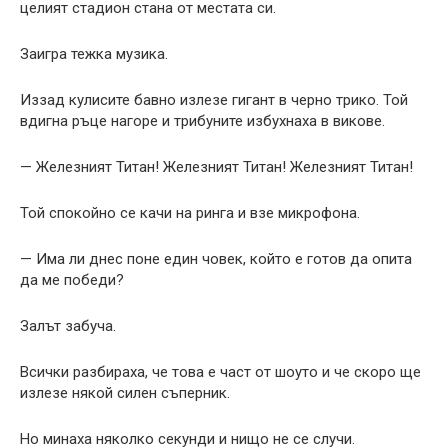
целият стадион стана от местата си.
Заигра тежка музика.
Иззад кулисите бавно излезе гигант в черно трико. Той
вдигна ръце нагоре и трибуните избухнаха в викове.
— Железният Титан! Железният Титан! Железният Титан!
Той спокойно се качи на ринга и взе микрофона.
— Има ли днес поне един човек, който е готов да опита
да ме победи?
Залът забуча.
Всички разбираха, че това е част от шоуто и че скоро ще
излезе някой силен съперник.
Но минаха няколко секунди и нищо не се случи.