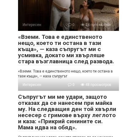
Интересен
0
34 просмотров
«Вземи. Това е единственото
нещо, което ти остана в тази
къща», — каза съпругът ми с
усмивка, докато ми хвърляше
стара възглавница след развода.
«Вземи. Това е единственото нещо, което ти остана в
тази къща», — каза съпругът
Интересен
0
48 просмотров
Съпругът ми ме удари, защото
отказах да се нанесем при майка
му. На следващия ден той хвърли
несесер с гримове върху леглото
и каза: «Прикрий синините си.
Мама идва на обяд».