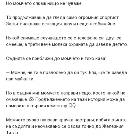
Но момчето сякаш нищо не чуваше.
То продължаваше да гледа само огромния спортист.
Залът очакваше сензация, шоу и нещо необичайно.
Някой снимаше случващото се с телефона си, друг се
смееше, а трети вече молеха охраната да изведе детето.
Съдията се приближи до момчето и тихо каза:
— Момче, не ти е позволено да си тук. Ела, ще те заведа
при майка ти.
Но в същия миг момчето направи нещо, което никой не
очакваше. 😱 Продължението на тази история може да
намерите в първия коментар 👇👇
Момчето рязко направи крачка настрани, избяга ръката
на съдията и неочаквано се озова точно до Железния
Титан.