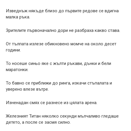
Изведнъж някъде близо до първите редове се вдигна
малка ръка.
Зрителите първоначално дори не разбраха какво става.
От тълпата излезе обикновено момче на около десет
години.
То носеше синьо яке с жълти ръкави, дънки и бели
маратонки.
То бавно се приближи до ринга, изкачи стъпалата и
уверено влезе вътре.
Изненадан смях се разнесе из цялата арена.
Железният Титан няколко секунди мълчаливо гледаше
детето, а после се засмя силно.