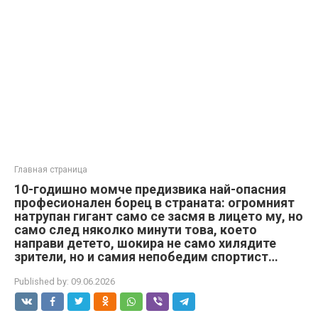
Главная страница
10-годишно момче предизвика най-опасния
професионален борец в страната: огромният
натрупан гигант само се засмя в лицето му, но
само след няколко минути това, което
направи детето, шокира не само хилядите
зрители, но и самия непобедим спортист…
Published by:
09.06.2026