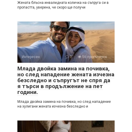
Жената блъсна инвалидната количка на съпруга си в
пропастта, уверена, че скоро ще получи
Интересен
0
56 просмотров
Млада двойка замина на почивка,
но след нападение жената изчезна
безследно и съпругът не спря да
я търси в продължение на пет
години.
Млада двойка замина на почивка, но след нападение
на хулигани жената изчезна безследно и