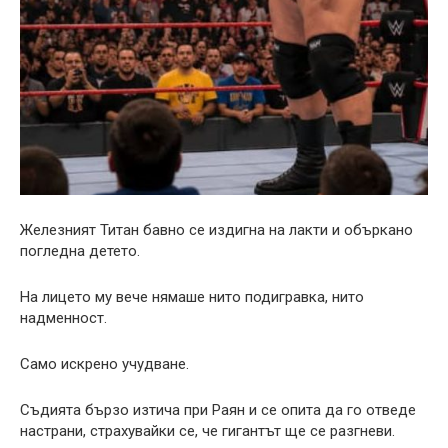
Железният Титан бавно се издигна на лакти и объркано
погледна детето.
На лицето му вече нямаше нито подигравка, нито
надменност.
Само искрено учудване.
Съдията бързо изтича при Раян и се опита да го отведе
настрани, страхувайки се, че гигантът ще се разгневи.