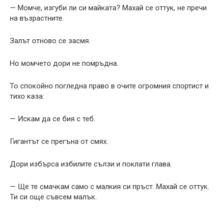
— Момче, изгуби ли си майката? Махай се оттук, не пречи
на възрастните.
Залът отново се засмя.
Но момчето дори не помръдна.
То спокойно погледна право в очите огромния спортист и
тихо каза:
— Искам да се бия с теб.
Гигантът се прегъна от смях.
Дори избърса избилите сълзи и поклати глава.
— Ще те смачкам само с малкия си пръст. Махай се оттук.
Ти си още съвсем малък.