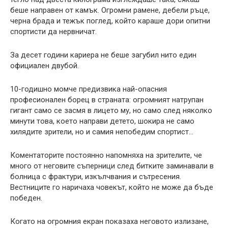
беше направен от камък. Огромни рамене, дебели ръце,
черна брада и тежък поглед, който караше дори опитни
спортисти да нервничат.
За десет години кариера не беше загубил нито един
официален двубой.
10-годишно момче предизвика най-опасния
професионален борец в страната: огромният натрупан
гигант само се засмя в лицето му, но само след няколко
минути това, което направи детето, шокира не само
хилядите зрители, но и самия непобедим спортист…
Коментаторите постоянно напомняха на зрителите, че
много от неговите съперници след битките заминавали в
болница с фрактури, изкълчвания и сътресения.
Вестниците го наричаха човекът, който не може да бъде
победен.
Когато на огромния екран показаха неговото излизане,