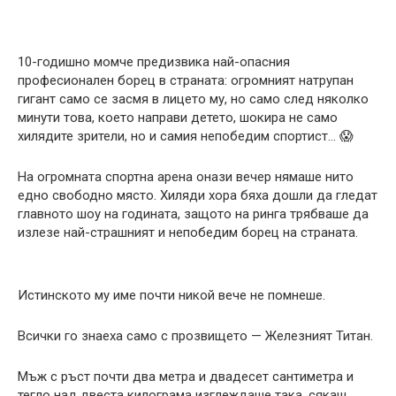
10-годишно момче предизвика най-опасния
професионален борец в страната: огромният натрупан
гигант само се засмя в лицето му, но само след няколко
минути това, което направи детето, шокира не само
хилядите зрители, но и самия непобедим спортист… 😱
На огромната спортна арена онази вечер нямаше нито
едно свободно място. Хиляди хора бяха дошли да гледат
главното шоу на годината, защото на ринга трябваше да
излезе най-страшният и непобедим борец на страната.
Истинското му име почти никой вече не помнеше.
Всички го знаеха само с прозвището — Железният Титан.
Мъж с ръст почти два метра и двадесет сантиметра и
тегло над двеста килограма изглеждаше така, сякаш