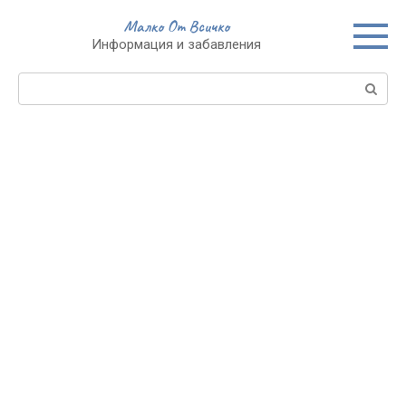
Skip
Малко От Всичко
to
Информация и забавления
content
Search: