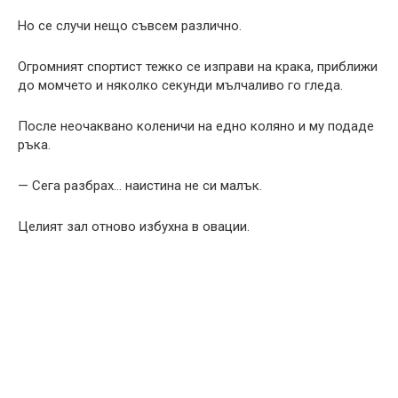
Но се случи нещо съвсем различно.
Огромният спортист тежко се изправи на крака, приближи
до момчето и няколко секунди мълчаливо го гледа.
После неочаквано коленичи на едно коляно и му подаде
ръка.
— Сега разбрах… наистина не си малък.
Целият зал отново избухна в овации.