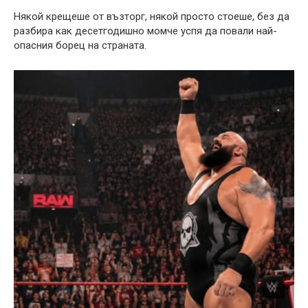
Някой крещеше от възторг, някой просто стоеше, без да
разбира как десетгодишно момче успя да повали най-
опасния борец на страната.