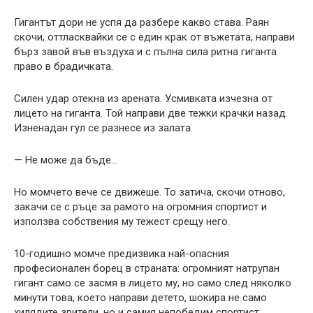
Гигантът дори не успя да разбере какво става. Раян
скочи, оттласквайки се с един крак от въжетата, направи
бърз завой във въздуха и с пълна сила ритна гиганта
право в брадичката.
Силен удар отекна из арената. Усмивката изчезна от
лицето на гиганта. Той направи две тежки крачки назад.
Изненадан гул се разнесе из залата.
— Не може да бъде…
Но момчето вече се движеше. То затича, скочи отново,
закачи се с ръце за рамото на огромния спортист и
използва собствения му тежест срещу него.
10-годишно момче предизвика най-опасния
професионален борец в страната: огромният натрупан
гигант само се засмя в лицето му, но само след няколко
минути това, което направи детето, шокира не само
хилядите зрители, но и самия непобедим спортист…