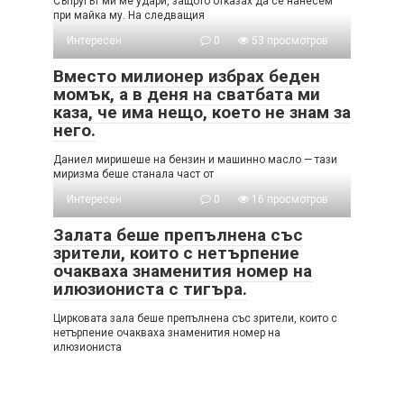
Съпругът ми ме удари, защото отказах да се нанесем
при майка му. На следващия
Интересен
0
53 просмотров
Вместо милионер избрах беден
момък, а в деня на сватбата ми
каза, че има нещо, което не знам за
него.
Даниел миришеше на бензин и машинно масло — тази
миризма беше станала част от
Интересен
0
16 просмотров
Залата беше препълнена със
зрители, които с нетърпение
очакваха знаменития номер на
илюзиониста с тигъра.
Цирковата зала беше препълнена със зрители, които с
нетърпение очакваха знаменития номер на
илюзиониста