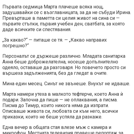
Първата седмица Марта плачеше всяка нощ,
задушавайки се с възглавницата, за да не събуди Ирина.
Превърташе в паметта си целия живот на сина си —
първите стъпки, първия учебен ден, сватбата, за която
даде всичките си спестявания.
„За какво?“ — питаше се тя. — „Какво направих
погрешно?“
Персоналът се държеше различно. Младата санитарка
Анна беше доброжелателна, носеше допълнително
одеяло, оставаше да разговаря. Но повечето просто си
вършеха задълженията, без да гледат в очите.
Мина един месец. Синът не звънеше. Внукът не идваше.
Марта намери утеха в малкото тефтерче, което Анна ѝ
подари. Започна да пише — не оплаквания, а писма.
Писма до Тимур, които никога няма да изпрати.
Описваше живота си, любовта си към него, всички
приказки, които не беше успяла да разкаже.
Една вечер в общата стая влезе мъж с камера и
микрофон. Местната телевизия правеше репортаж за