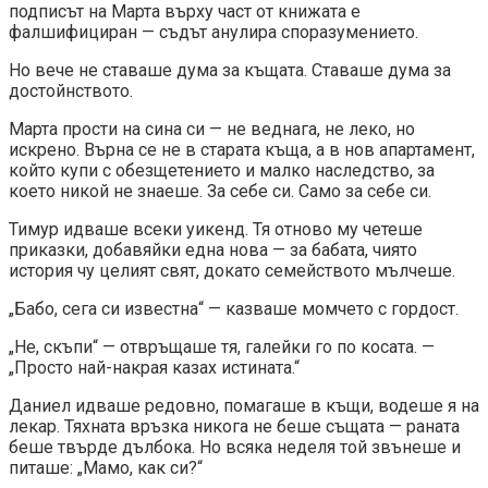
подписът на Марта върху част от книжата е
фалшифициран — съдът анулира споразумението.
Но вече не ставаше дума за къщата. Ставаше дума за
достойнството.
Марта прости на сина си — не веднага, не леко, но
искрено. Върна се не в старата къща, а в нов апартамент,
който купи с обезщетението и малко наследство, за
което никой не знаеше. За себе си. Само за себе си.
Тимур идваше всеки уикенд. Тя отново му четеше
приказки, добавяйки една нова — за бабата, чиято
история чу целият свят, докато семейството мълчеше.
„Бабо, сега си известна“ — казваше момчето с гордост.
„Не, скъпи“ — отвръщаше тя, галейки го по косата. —
„Просто най-накрая казах истината.“
Даниел идваше редовно, помагаше в къщи, водеше я на
лекар. Тяхната връзка никога не беше същата — раната
беше твърде дълбока. Но всяка неделя той звънеше и
питаше: „Мамо, как си?“