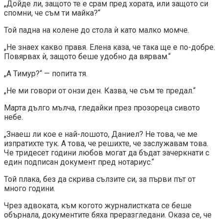
„Дойде ли, защото те е срам пред хората, или защото си
спомни, че съм ти майка?“
Той падна на колене до стола ѝ като малко момче.
„Не знаех какво правя. Елена каза, че така ще е по-добре.
Повярвах ѝ, защото беше удобно да вярвам.“
„А Тимур?“ — попита тя.
„Не ми говори от онзи ден. Казва, че съм те предал.“
Марта дълго мълча, гледайки през прозореца сивото
небе.
„Знаеш ли кое е най-лошото, Даниел? Не това, че ме
изпратихте тук. А това, че решихте, че заслужавам това.
Че тридесет години любов могат да бъдат зачеркнати с
един подписан документ пред нотариус.“
Той плака, без да скрива сълзите си, за първи път от
много години.
Чрез адвоката, към когото журналистката се беше
обърнала, документите бяха преразгледани. Оказа се, че