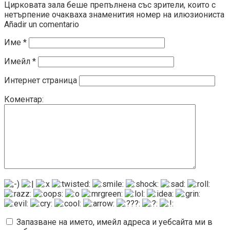
Цирковата зала беше препълнена със зрители, които с
нетърпение очакваха знаменития номер на илюзиониста
Añadir un comentario
Име
*
Имейл
*
Интернет страница
Коментар:
Запазване на името, имейл адреса и уебсайта ми в