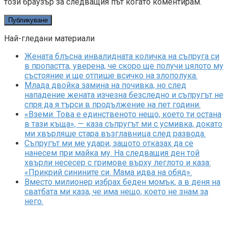
този браузър за следващия път когато коментирам.
Най-гледани материали
Жената блъсна инвалидната количка на съпруга си
в пропастта, уверена, че скоро ще получи цялото му
състояние и ще отпише всичко на злополука.
Млада двойка замина на почивка, но след
нападение жената изчезна безследно и съпругът не
спря да я търси в продължение на пет години.
«Вземи. Това е единственото нещо, което ти остана
в тази къща», — каза съпругът ми с усмивка, докато
ми хвърляше стара възглавница след развода.
Съпругът ми ме удари, защото отказах да се
нанесем при майка му. На следващия ден той
хвърли несесер с гримове върху леглото и каза:
«Прикрий синините си. Мама идва на обяд».
Вместо милионер избрах беден момък, а в деня на
сватбата ми каза, че има нещо, което не знам за
него.