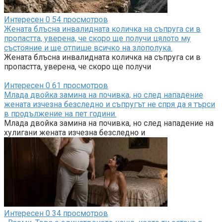
Интересен
0
54 просмотров
Жената блъсна инвалидната количка на съпруга си в
пропастта, уверена, че скоро ще получи цялото му
състояние и ще отпише всичко на злополука.
Жената блъсна инвалидната количка на съпруга си в
пропастта, уверена, че скоро ще получи
Интересен
0
61 просмотров
Млада двойка замина на почивка, но след нападение
жената изчезна безследно и съпругът не спря да я търси
в продължение на пет години.
Млада двойка замина на почивка, но след нападение на
хулигани жената изчезна безследно и
Интересен
0
34 просмотров