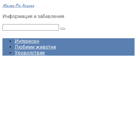
Skip
Малко От Всичко
to
Информация и забавления
content
Search:
Интересен
Любими животни
Удоволствие