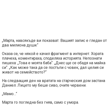
„Марта, навсякъде ви показват. Вашият запис е гледан от
два милиона души.“
Оказа се, че някой е качил фрагмент в интернет. Хората
плачеха, коментираха, споделяха историята. Непознати
пишеха: „Това е моята баба“. „Днес ще се обадя на майка
си“. „Как може така да се постъпи с човек, дал целия си
живот на семейството?“
На следващия ден на вратата на старческия дом застана
Даниел. Лицето му беше сиво, очите червени.
„Мамо…“
Марта го погледна без гняв, само с умора.