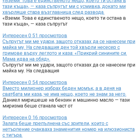
«Вземи. Това е единственото нещо, което ти остана в
тази къща», — каза съпругът ми с усмивка, докато ми
хвърляше стара възглавница след развода.
«Вземи. Това е единственото нещо, което ти остана в
тази къща», — каза съпругът
Интересен
0
51 просмотров
Съпругът ми ме удари, защото отказах да се нанесем при
майка му. На следващия ден той хвърли несесер с
гримове върху леглото и каза: «Прикрий синините си.
Мама идва на обяд».
Съпругът ми ме удари, защото отказах да се нанесем при
майка му. На следващия
Интересен
0
54 просмотров
Вместо милионер избрах беден момък, а в деня на
сватбата ми каза, че има нещо, което не знам за него.
Даниел миришеше на бензин и машинно масло — тази
миризма беше станала част от
Интересен
0
16 просмотров
Залата беше препълнена със зрители, които с
нетърпение очакваха знаменития номер на илюзиониста
с тигъра.