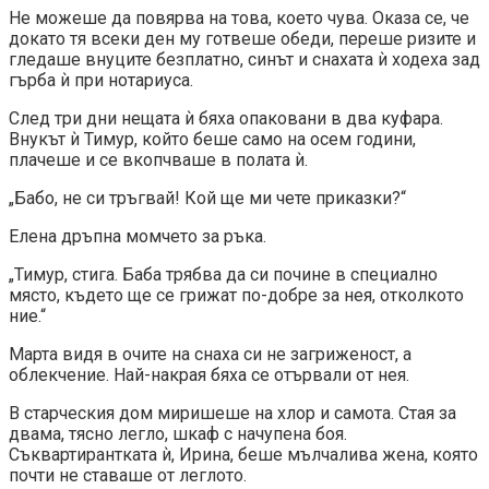
Не можеше да повярва на това, което чува. Оказа се, че
докато тя всеки ден му готвеше обеди, переше ризите и
гледаше внуците безплатно, синът и снахата ѝ ходеха зад
гърба ѝ при нотариуса.
След три дни нещата ѝ бяха опаковани в два куфара.
Внукът ѝ Тимур, който беше само на осем години,
плачеше и се вкопчваше в полата ѝ.
„Бабо, не си тръгвай! Кой ще ми чете приказки?“
Елена дръпна момчето за ръка.
„Тимур, стига. Баба трябва да си почине в специално
място, където ще се грижат по-добре за нея, отколкото
ние.“
Марта видя в очите на снаха си не загриженост, а
облекчение. Най-накрая бяха се отървали от нея.
В старческия дом миришеше на хлор и самота. Стая за
двама, тясно легло, шкаф с начупена боя.
Съквартирантката ѝ, Ирина, беше мълчалива жена, която
почти не ставаше от леглото.