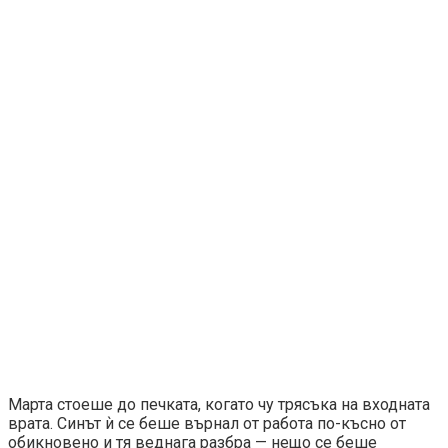
Марта стоеше до печката, когато чу трясъка на входната
врата. Синът ѝ се беше върнал от работа по-късно от
обикновено и тя веднага разбра — нещо се беше