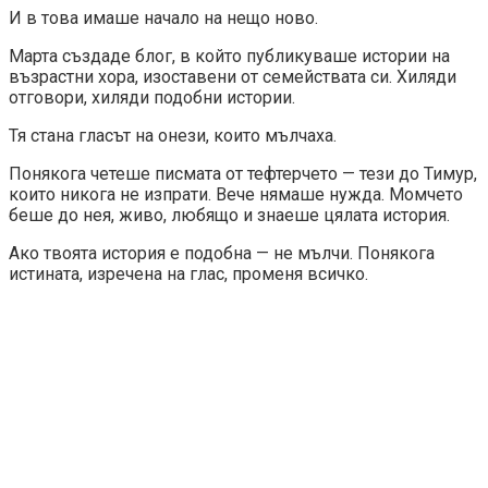
И в това имаше начало на нещо ново.
Марта създаде блог, в който публикуваше истории на
възрастни хора, изоставени от семействата си. Хиляди
отговори, хиляди подобни истории.
Тя стана гласът на онези, които мълчаха.
Понякога четеше писмата от тефтерчето — тези до Тимур,
които никога не изпрати. Вече нямаше нужда. Момчето
беше до нея, живо, любящо и знаеше цялата история.
Ако твоята история е подобна — не мълчи. Понякога
истината, изречена на глас, променя всичко.