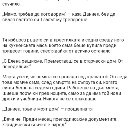
случило.
„Мамо, трябва да поговорим“ — каза Даниел, без да
сваля палтото си. Гласът му трепереше.
Тя избърса ръцете си в престилката и седна срещу него
на кухненската маса, която сама беше купила преди
тридесет години, спестявайки от всичко останало.
„С Елена решихме. Преместваш се в старчески дом. От
понеделник.“
Марта усети, че земята се пропада под краката ѝ. Отгледа
това момче сама, след смъртта на съпруга си, когато
синът беше на седем години. Работеше на две места,
шиеше поръчки през нощите, само за да има той нови
дрехи и учебници. Никога не се оплакваше.
„Даниел, това е моят дом“ — прошепна тя.
„Вече не. Преди месец преподписахме документите.
Юридически всичко е наред.“