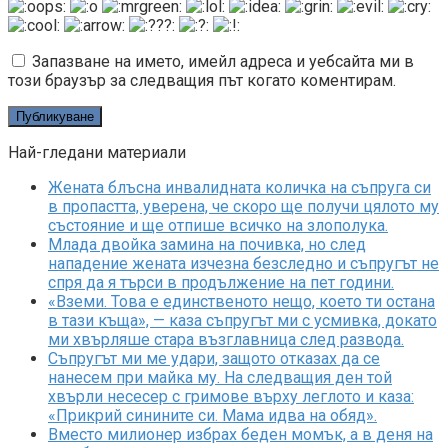
Запазване на името, имейл адреса и уебсайта ми в
този браузър за следващия път когато коментирам.
Най-гледани материали
Жената блъсна инвалидната количка на съпруга си
в пропастта, уверена, че скоро ще получи цялото му
състояние и ще отпише всичко на злополука.
Млада двойка замина на почивка, но след
нападение жената изчезна безследно и съпругът не
спря да я търси в продължение на пет години.
«Вземи. Това е единственото нещо, което ти остана
в тази къща», — каза съпругът ми с усмивка, докато
ми хвърляше стара възглавница след развода.
Съпругът ми ме удари, защото отказах да се
нанесем при майка му. На следващия ден той
хвърли несесер с гримове върху леглото и каза:
«Прикрий синините си. Мама идва на обяд».
Вместо милионер избрах беден момък, а в деня на