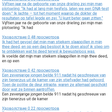
Vijftien jaar na de geboorte van onze drieling zei mijn man
plotseling: “Ik had al lang mijn twijfels, laten we een DNA-test
doen.” Ik lachte — tot het moment waarop de dokter de
resultaten op tafel legde en zei: “U kunt beter gaan zitten.”
Vijftien jaar na de geboorte van onze drieling zei mijn man
plotseling: “Ik had
Удоволствие
0
48 просмотров
Ik had het gevoel dat mijn man stiekem slaappillen in mijn
thee deed, en op een dag besloot ik te doen alsof ik sliep om
te ontdekken wat hij deed terwijl ik bewusteloos was.
Ik voelde dat mijn man stiekem slaappillen in mijn thee deed,
en op een
Удоволствие
0
42 просмотров
Een zevenjarige jongen belde 911 nadat hij geschreeuw van
zijn tienerzus uit de kamer van zijn stiefvader had gehoord.
Toen de politie de deur intrapte, waren ze allemaal geschokt
door wat ze binnen aantroffen.
Een zevenjarige jongen belde 911 nadat hij geschreeuw van
zijn tienerzus uit de kamer
Удоволствие
0
22 просмотров