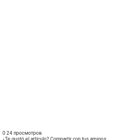
0
24 просмотров
¿Te gustó el artículo? Compartir con tus amigos: