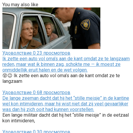
You may also like
Удоволствие
0
23 просмотров
Ik zette een auto vol oma’s aan de kant omdat ze te langzaam
reden, maar wat ik binnen zag, schokte me — ik moest ze
onmiddellijk eruit halen en de wet volgen.
😵😉 Ik zette een auto vol oma’s aan de kant omdat ze te
langzaam
Удоволствие
0
68 просмотров
De lange zeeman dacht dat hij het “stille meisje” in de kantine
wel kon intimideren, maar hij wist niet dat zij veel gevaarlijker
was dan hij zich ooit had kunnen voorstellen.
Een lange militair dacht dat hij het “stille meisje” in de eetzaal
kon intimideren,
Удоволствие
0
30 просмотров