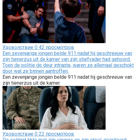
Удоволствие
0
42 просмотров
Een zevenjarige jongen belde 911 nadat hij geschreeuw van
zijn tienerzus uit de kamer van zijn stiefvader had gehoord.
Toen de politie de deur intrapte, waren ze allemaal geschokt
door wat ze binnen aantroffen.
Een zevenjarige jongen belde 911 nadat hij geschreeuw van
zijn tienerzus uit de kamer
Удоволствие
0
22 просмотров
De soldaat tikte met zijn vingers op zijn stoel; geïrriteerd