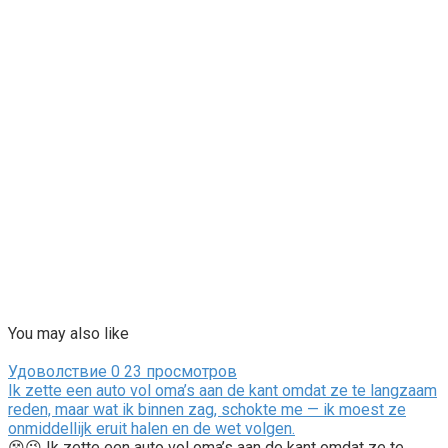
You may also like
Удоволствие
0
23 просмотров
Ik zette een auto vol oma’s aan de kant omdat ze te langzaam
reden, maar wat ik binnen zag, schokte me — ik moest ze
onmiddellijk eruit halen en de wet volgen.
😵😉 Ik zette een auto vol oma’s aan de kant omdat ze te