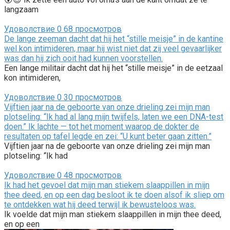
langzaam
Удоволствие
0
68 просмотров
De lange zeeman dacht dat hij het “stille meisje” in de kantine
wel kon intimideren, maar hij wist niet dat zij veel gevaarlijker
was dan hij zich ooit had kunnen voorstellen.
Een lange militair dacht dat hij het “stille meisje” in de eetzaal
kon intimideren,
Удоволствие
0
30 просмотров
Vijftien jaar na de geboorte van onze drieling zei mijn man
plotseling: “Ik had al lang mijn twijfels, laten we een DNA-test
doen.” Ik lachte — tot het moment waarop de dokter de
resultaten op tafel legde en zei: “U kunt beter gaan zitten.”
Vijftien jaar na de geboorte van onze drieling zei mijn man
plotseling: “Ik had
Удоволствие
0
48 просмотров
Ik had het gevoel dat mijn man stiekem slaappillen in mijn
thee deed, en op een dag besloot ik te doen alsof ik sliep om
te ontdekken wat hij deed terwijl ik bewusteloos was.
Ik voelde dat mijn man stiekem slaappillen in mijn thee deed,
en op een