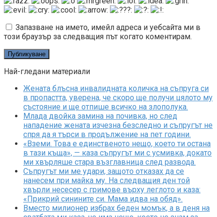
Запазване на името, имейл адреса и уебсайта ми в
този браузър за следващия път когато коментирам.
Най-гледани материали
Жената блъсна инвалидната количка на съпруга си
в пропастта, уверена, че скоро ще получи цялото му
състояние и ще отпише всичко на злополука.
Млада двойка замина на почивка, но след
нападение жената изчезна безследно и съпругът не
спря да я търси в продължение на пет години.
«Вземи. Това е единственото нещо, което ти остана
в тази къща», — каза съпругът ми с усмивка, докато
ми хвърляше стара възглавница след развода.
Съпругът ми ме удари, защото отказах да се
нанесем при майка му. На следващия ден той
хвърли несесер с гримове върху леглото и каза:
«Прикрий синините си. Мама идва на обяд».
Вместо милионер избрах беден момък, а в деня на