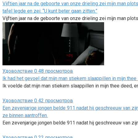
Vijftien jaar na de geboorte van onze drieling zei mijn man plot
tafel legde en zei: “U kunt beter gaan zitten.”
Vijftien jaar na de geboorte van onze drieling zei mijn man plots
Удоволствие
0
48 просмотров
Ik had het gevoel dat mijn man stiekem slaappillen in mijn thee
Ik voelde dat mijn man stiekem slaappillen in mijn thee deed, 
Удоволствие
0
42 просмотров
Een zevenjarige jongen belde 911 nadat hij geschreeuw van zijn
ze binnen aantroffen.
Een zevenjarige jongen belde 911 nadat hij geschreeuw van zijn
Удоволствие
0
22 просмотров