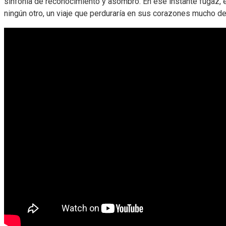
sinfonía de reconocimiento y asombro. En ese instante fugaz,
ningún otro, un viaje que perduraría en sus corazones mucho de