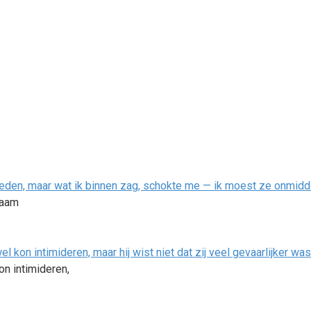
eden, maar wat ik binnen zag, schokte me — ik moest ze onmiddel
zaam
el kon intimideren, maar hij wist niet dat zij veel gevaarlijker was
kon intimideren,