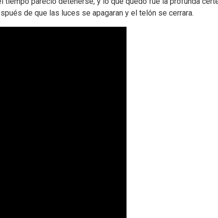
 el tiempo pareció detenerse, y lo que quedó fue la profunda c
spués de que las luces se apagaran y el telón se cerrara.