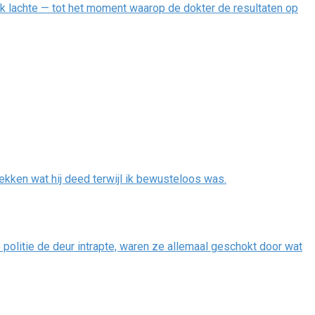
.” Ik lachte — tot het moment waarop de dokter de resultaten op
dekken wat hij deed terwijl ik bewusteloos was.
 politie de deur intrapte, waren ze allemaal geschokt door wat