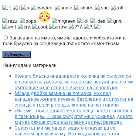
Запазване на името, имейл адреса и уебсайта ми в
този браузър за следващия път когато коментирам.
Най-гледани материали
Жената блъсна инвалидната количка на съпруга си
в пропастта, уверена, че скоро ще получи цялото му
състояние и ще отпише всичко на злополука.
Млада двойка замина на почивка, но след
нападение жената изчезна безследно и съпругът не
спря да я търси в продължение на пет години.
«Вземи. Това е единственото нещо, което ти остана
в тази къща», — каза съпругът ми с усмивка, докато
ми хвърляше стара възглавница след развода.
Съпругът ми ме удари, защото отказах да се
нанесем при майка му. На следващия ден той