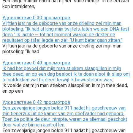
Een lange militair dacht dat hij het “stille meisje” in de eetzaal
kon intimideren,
Удоволствие
0
30 просмотров
Vijftien jaar na de geboorte van onze drieling zei mijn man
plotseling: “Ik had al lang mijn twijfels, laten we een DNA-test
doen.” Ik lachte — tot het moment waarop de dokter de
resultaten op tafel legde en zei: “U kunt beter gaan zitten.”
Vijftien jaar na de geboorte van onze drieling zei mijn man
plotseling: “Ik had
Удоволствие
0
49 просмотров
Ik had het gevoel dat mijn man stiekem slaappillen in mijn
thee deed, en op een dag besloot ik te doen alsof ik sliep om
te ontdekken wat hij deed terwijl ik bewusteloos was.
Ik voelde dat mijn man stiekem slaappillen in mijn thee deed,
en op een
Удоволствие
0
42 просмотров
Een zevenjarige jongen belde 911 nadat hij geschreeuw van
zijn tienerzus uit de kamer van zijn stiefvader had gehoord.
Toen de politie de deur intrapte, waren ze allemaal geschokt
door wat ze binnen aantroffen.
Een zevenjarige jongen belde 911 nadat hij geschreeuw van