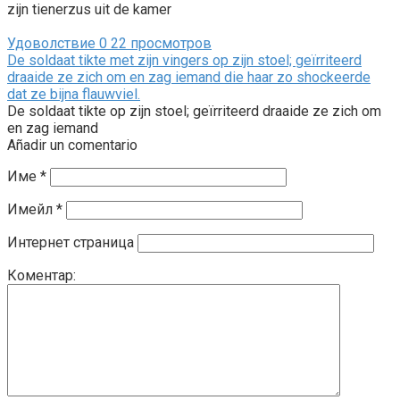
zijn tienerzus uit de kamer
Удоволствие
0
22 просмотров
De soldaat tikte met zijn vingers op zijn stoel; geïrriteerd
draaide ze zich om en zag iemand die haar zo shockeerde
dat ze bijna flauwviel.
De soldaat tikte op zijn stoel; geïrriteerd draaide ze zich om
en zag iemand
Añadir un comentario
Име
*
Имейл
*
Интернет страница
Коментар: