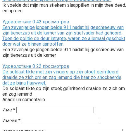
Ik voelde dat mijn man stiekem slaappillen in mijn thee deed,
en op een
Удоволствие
0
42 просмотров
Een zevenjarige jongen belde 911 nadat hij geschreeuw van
zijn tienerzus uit de kamer van zijn stiefvader had gehoord.
Toen de politie de deur intrapte, waren ze allemaal geschokt
door wat ze binnen aantroffen.
Een zevenjarige jongen belde 911 nadat hij geschreeuw van
zijn tienerzus uit de kamer
Удоволствие
0
22 просмотров
De soldaat tikte met zijn vingers op zijn stoel; geïrriteerd
draaide ze zich om en zag iemand die haar zo shockeerde
dat ze bijna flauwviel.
De soldaat tikte op zijn stoel; geïrriteerd draaide ze zich om
en zag iemand
Añadir un comentario
Име
*
Имейл
*