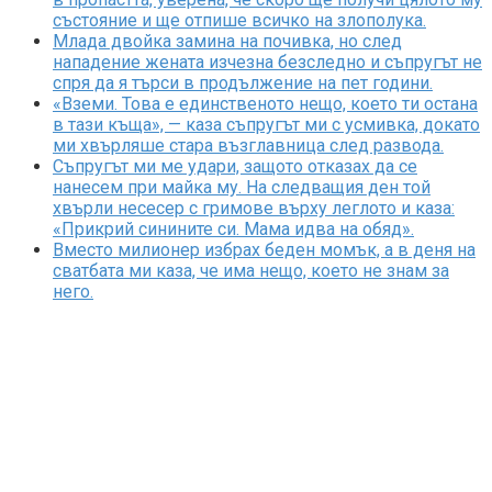
състояние и ще отпише всичко на злополука.
Млада двойка замина на почивка, но след
нападение жената изчезна безследно и съпругът не
спря да я търси в продължение на пет години.
«Вземи. Това е единственото нещо, което ти остана
в тази къща», — каза съпругът ми с усмивка, докато
ми хвърляше стара възглавница след развода.
Съпругът ми ме удари, защото отказах да се
нанесем при майка му. На следващия ден той
хвърли несесер с гримове върху леглото и каза:
«Прикрий синините си. Мама идва на обяд».
Вместо милионер избрах беден момък, а в деня на
сватбата ми каза, че има нещо, което не знам за
него.