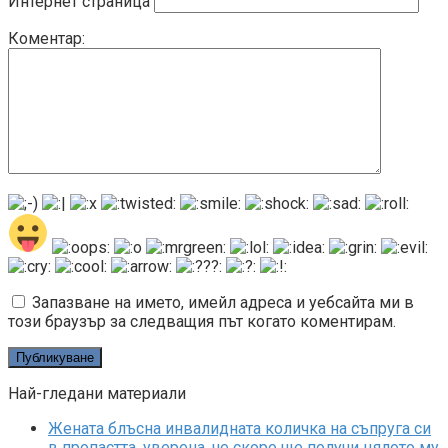
Интернет страница
Коментар:
Запазване на името, имейл адреса и уебсайта ми в
този браузър за следващия път когато коментирам.
Най-гледани материали
Жената блъсна инвалидната количка на съпруга си
в пропастта, уверена, че скоро ще получи цялото му