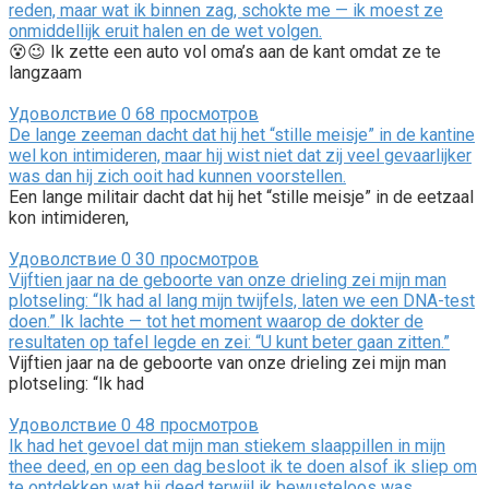
reden, maar wat ik binnen zag, schokte me — ik moest ze
onmiddellijk eruit halen en de wet volgen.
😵😉 Ik zette een auto vol oma’s aan de kant omdat ze te
langzaam
Удоволствие
0
68 просмотров
De lange zeeman dacht dat hij het “stille meisje” in de kantine
wel kon intimideren, maar hij wist niet dat zij veel gevaarlijker
was dan hij zich ooit had kunnen voorstellen.
Een lange militair dacht dat hij het “stille meisje” in de eetzaal
kon intimideren,
Удоволствие
0
30 просмотров
Vijftien jaar na de geboorte van onze drieling zei mijn man
plotseling: “Ik had al lang mijn twijfels, laten we een DNA-test
doen.” Ik lachte — tot het moment waarop de dokter de
resultaten op tafel legde en zei: “U kunt beter gaan zitten.”
Vijftien jaar na de geboorte van onze drieling zei mijn man
plotseling: “Ik had
Удоволствие
0
48 просмотров
Ik had het gevoel dat mijn man stiekem slaappillen in mijn
thee deed, en op een dag besloot ik te doen alsof ik sliep om
te ontdekken wat hij deed terwijl ik bewusteloos was.