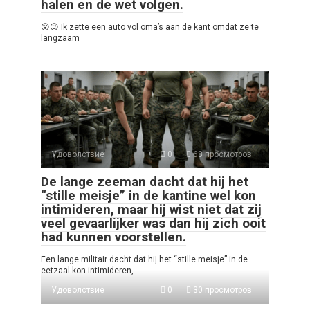
halen en de wet volgen.
😵😉 Ik zette een auto vol oma’s aan de kant omdat ze te
langzaam
Удоволствие
0
68 просмотров
De lange zeeman dacht dat hij het
“stille meisje” in de kantine wel kon
intimideren, maar hij wist niet dat zij
veel gevaarlijker was dan hij zich ooit
had kunnen voorstellen.
Een lange militair dacht dat hij het “stille meisje” in de
eetzaal kon intimideren,
Удоволствие
0
30 просмотров