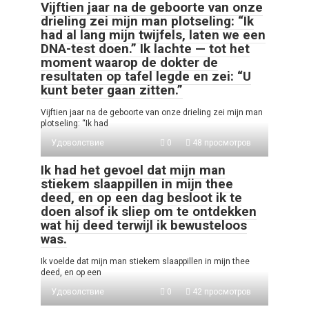
Vijftien jaar na de geboorte van onze
drieling zei mijn man plotseling: “Ik
had al lang mijn twijfels, laten we een
DNA-test doen.” Ik lachte — tot het
moment waarop de dokter de
resultaten op tafel legde en zei: “U
kunt beter gaan zitten.”
Vijftien jaar na de geboorte van onze drieling zei mijn man
plotseling: “Ik had
Удоволствие
0
48 просмотров
Ik had het gevoel dat mijn man
stiekem slaappillen in mijn thee
deed, en op een dag besloot ik te
doen alsof ik sliep om te ontdekken
wat hij deed terwijl ik bewusteloos
was.
Ik voelde dat mijn man stiekem slaappillen in mijn thee
deed, en op een
Удоволствие
0
42 просмотров