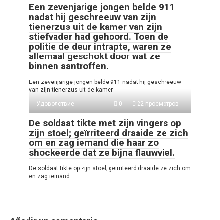
Een zevenjarige jongen belde 911
nadat hij geschreeuw van zijn
tienerzus uit de kamer van zijn
stiefvader had gehoord. Toen de
politie de deur intrapte, waren ze
allemaal geschokt door wat ze
binnen aantroffen.
Een zevenjarige jongen belde 911 nadat hij geschreeuw
van zijn tienerzus uit de kamer
Удоволствие
0
22 просмотров
De soldaat tikte met zijn vingers op
zijn stoel; geïrriteerd draaide ze zich
om en zag iemand die haar zo
shockeerde dat ze bijna flauwviel.
De soldaat tikte op zijn stoel; geïrriteerd draaide ze zich om
en zag iemand