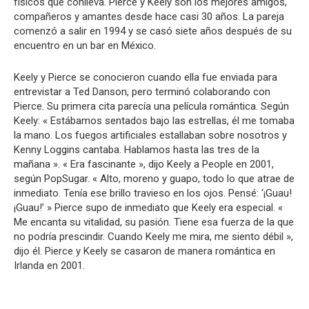
físicos que conlleva. Pierce y Keely son los mejores amigos,
compañeros y amantes desde hace casi 30 años. La pareja
comenzó a salir en 1994 y se casó siete años después de su
encuentro en un bar en México.
Keely y Pierce se conocieron cuando ella fue enviada para
entrevistar a Ted Danson, pero terminó colaborando con
Pierce. Su primera cita parecía una película romántica. Según
Keely: « Estábamos sentados bajo las estrellas, él me tomaba
la mano. Los fuegos artificiales estallaban sobre nosotros y
Kenny Loggins cantaba. Hablamos hasta las tres de la
mañana ». « Era fascinante », dijo Keely a People en 2001,
según PopSugar. « Alto, moreno y guapo, todo lo que atrae de
inmediato. Tenía ese brillo travieso en los ojos. Pensé: ‘¡Guau!
¡Guau!’ » Pierce supo de inmediato que Keely era especial. «
Me encanta su vitalidad, su pasión. Tiene esa fuerza de la que
no podría prescindir. Cuando Keely me mira, me siento débil »,
dijo él. Pierce y Keely se casaron de manera romántica en
Irlanda en 2001.