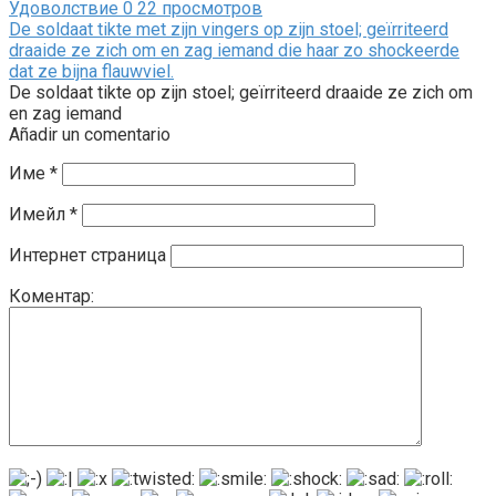
Удоволствие
0
22 просмотров
De soldaat tikte met zijn vingers op zijn stoel; geïrriteerd
draaide ze zich om en zag iemand die haar zo shockeerde
dat ze bijna flauwviel.
De soldaat tikte op zijn stoel; geïrriteerd draaide ze zich om
en zag iemand
Añadir un comentario
Име
*
Имейл
*
Интернет страница
Коментар: