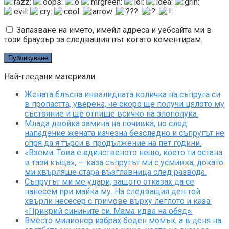
Запазване на името, имейл адреса и уебсайта ми в
този браузър за следващия път когато коментирам.
Най-гледани материали
Жената блъсна инвалидната количка на съпруга си
в пропастта, уверена, че скоро ще получи цялото му
състояние и ще отпише всичко на злополука.
Млада двойка замина на почивка, но след
нападение жената изчезна безследно и съпругът не
спря да я търси в продължение на пет години.
«Вземи. Това е единственото нещо, което ти остана
в тази къща», — каза съпругът ми с усмивка, докато
ми хвърляше стара възглавница след развода.
Съпругът ми ме удари, защото отказах да се
нанесем при майка му. На следващия ден той
хвърли несесер с гримове върху леглото и каза:
«Прикрий синините си. Мама идва на обяд».
Вместо милионер избрах беден момък, а в деня на