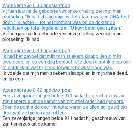
Удоволствие
0
30 просмотров
Vijftien jaar na de geboorte van onze drieling zei mijn man
plotseling: “Ik had al lang mijn twijfels, laten we een DNA-test
doen.” Ik lachte — tot het moment waarop de dokter de
resultaten op tafel legde en zei: “U kunt beter gaan zitten.”
Vijftien jaar na de geboorte van onze drieling zei mijn man
plotseling: “Ik had
Удоволствие
0
49 просмотров
Ik had het gevoel dat mijn man stiekem slaappillen in mijn
thee deed, en op een dag besloot ik te doen alsof ik sliep om
te ontdekken wat hij deed terwijl ik bewusteloos was.
Ik voelde dat mijn man stiekem slaappillen in mijn thee deed,
en op een
Удоволствие
0
42 просмотров
Een zevenjarige jongen belde 911 nadat hij geschreeuw van
zijn tienerzus uit de kamer van zijn stiefvader had gehoord.
Toen de politie de deur intrapte, waren ze allemaal geschokt
door wat ze binnen aantroffen.
Een zevenjarige jongen belde 911 nadat hij geschreeuw van
zijn tienerzus uit de kamer